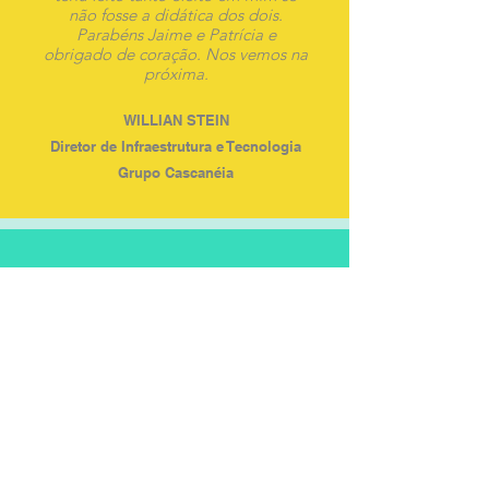
não fosse a didática dos dois.
Parabéns Jaime e Patrícia e
obrigado de coração. Nos vemos na
próxima.
WILLIAN STEIN
Diretor de Infraestrutura e Tecnologia
Grupo Cascanéia
Realizamos o Programa de
Desenvolvimento de Líderes com
o Jaime, estamos no terceiro
ciclo, e somos surpreendidos a
cada encontro! É incrível poder
contar com profissionais tão
competentes, que estão sempre
em busca de novidades para o