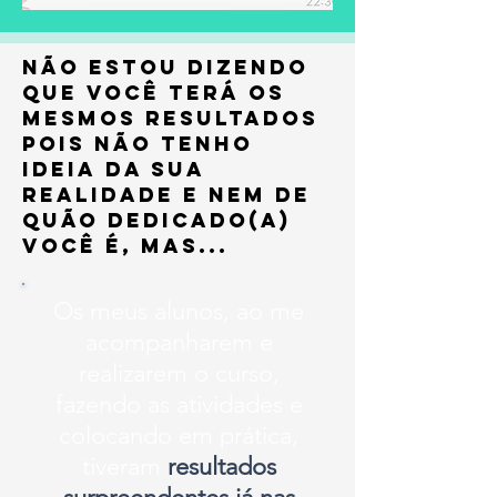
Não estou dizendo
que você terá os
mesmos resultados
pois não tenho
ideia da sua
realidade e nem de
quão dedicado(a)
você é, mas...
Os meus alunos, ao me
acompanharem e
realizarem o curso,
fazendo as atividades e
colocando em prática,
tiveram
resultados