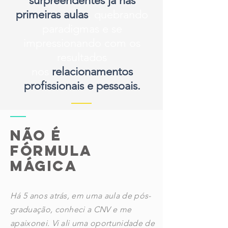
surpreendentes já nas
primeiras aulas
, quebrando
paradigmas e se
impressionando com os
resultados
nos
relacionamentos
profissionais e pessoais.
não é
fórmula
mágica
Há 5 anos atrás, em uma aula de pós-
graduação, conheci a CNV e me
apaixonei. Vi ali uma oportunidade de