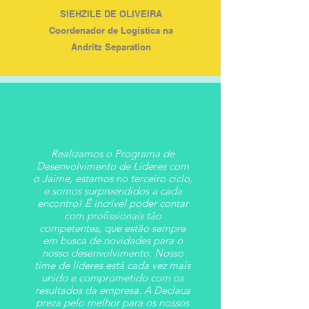
SIEHZILE DE OLIVEIRA
Coordenador de Logística na
Andritz Separation
Realizamos o Programa de
Desenvolvimento de Líderes com
o Jaime, estamos no terceiro ciclo,
e somos surpreendidos a cada
encontro! É incrível poder contar
com profissionais tão
competentes, que estão sempre
em busca de novidades para o
nosso desenvolvimento. Nosso
time de líderes está cada vez mais
unido e comprometido com os
resultados da empresa. A Declaus
preza pelo melhor para os nossos