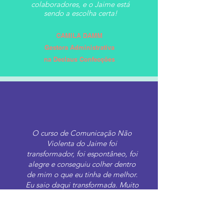
colaboradores, e o Jaime está
sendo a escolha certa!
CAMILA DAMM
Gestora Administrativa
na Declaus Confecções
O curso de Comunicação Não
Violenta do Jaime foi
transformador, foi espontâneo, foi
alegre e conseguiu colher dentro
de mim o que eu tinha de melhor.
Eu saio daqui transformada. Muito
obrigada pelos dois dias de
treinamento, foi fantástico.