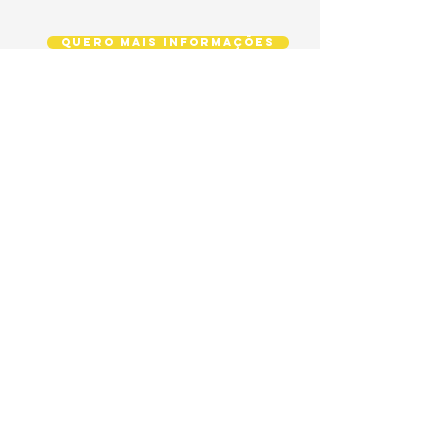
Quero mais informações
voltar para soluções
VAMOS
CONVERSAR?
converse direto pelo Whatsapp
(47) 98827-6441
jaime@jaimericardo.com.br